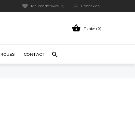
Ma liste d'envies (
0
)
Connexion

Panier (0)

RQUES
CONTACT