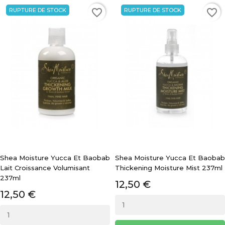
RUPTURE DE STOCK
RUPTURE DE STOCK
favorite_border
favorite_border
Shea Moisture Yucca Et Baobab
Shea Moisture Yucca Et Baobab
Lait Croissance Volumisant
Thickening Moisture Mist 237ml
237ml
12,50 €
12,50 €