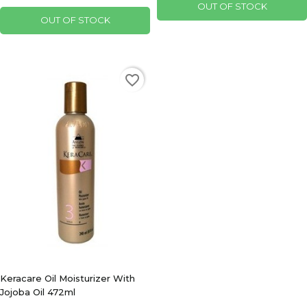
OUT OF STOCK
OUT OF STOCK
favorite_border
Keracare Oil Moisturizer With
Jojoba Oil 472ml