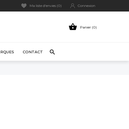
Ma liste d'envies (
0
)
Connexion

Panier (0)

RQUES
CONTACT