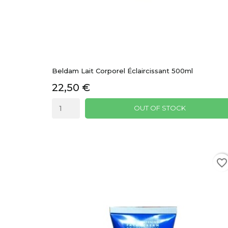
Beldam Lait Corporel Éclaircissant 500ml
22,50 €
OUT OF STOCK
favorite_border