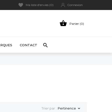
Ma liste d'envies (
0
)
Connexion

Panier (0)

RQUES
CONTACT
Trier par :
Pertinence
