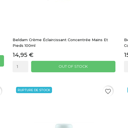
Beldam Crème Éclaircissant Concentrée Mains Et
B
Pieds 100ml
C
14,95 €
1
OUT OF STOCK
RUPTURE DE STOCK
favorite_border