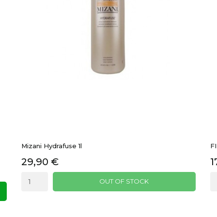
Mizani Hydrafuse 1l
F
29,90 €
1
OUT OF STOCK