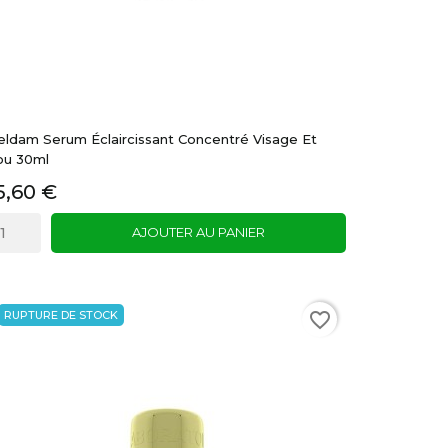
eldam Serum Éclaircissant Concentré Visage Et
ou 30ml
5,60 €
AJOUTER AU PANIER
RUPTURE DE STOCK
favorite_border