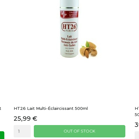
t
HT26 Lait Multi-Éclaircissant 500ml
HT
5
25,99 €
3
OUT OF STOCK