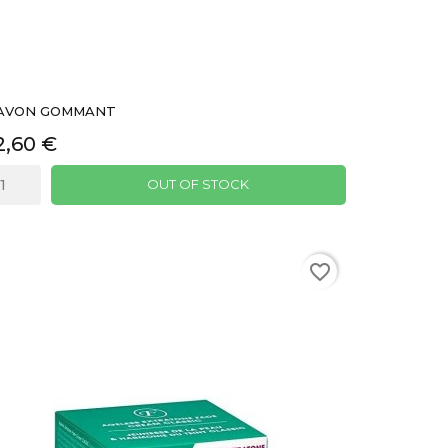
AVON GOMMANT
2,60 €
OUT OF STOCK
favorite_border